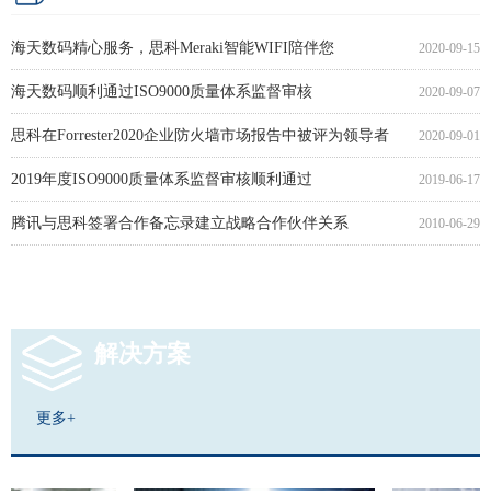
荣获2021年度“思科合作伙伴杰出贡献奖”
广电展思科携创新视频解决方案亮相
思科全球高级服务支持中心入驻大连软件园
思科发布新一代媒体网络medianets技术，驱动优化视频和丰富媒体的体验
2021-05-25
2009-03-24
2008-12-16
2008-12-12
海天数码精心服务，思科Meraki智能WIFI陪伴您
2020-09-15
海天数码顺利通过ISO9000质量体系监督审核
2020-09-07
思科在Forrester2020企业防火墙市场报告中被评为领导者
2020-09-01
2019年度ISO9000质量体系监督审核顺利通过
2019-06-17
腾讯与思科签署合作备忘录建立战略合作伙伴关系
2010-06-29
思科史上最大发布 一次推61款协作新品
2009-12-09
解决方案
更多+