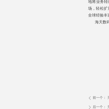
地将业务转
场，轻松扩
全球经验丰富
海天数码
前一个：
ꄴ
后一个：
ꄲ