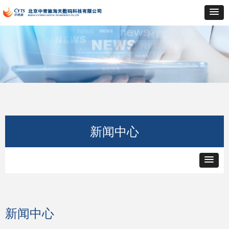
新闻中心
新闻中心