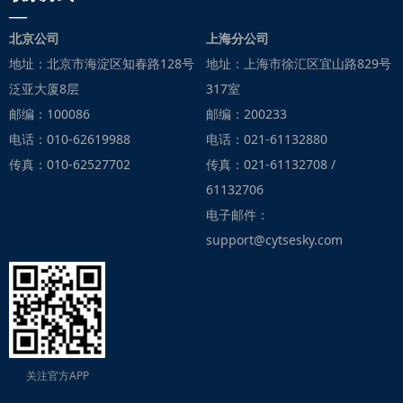
—
北京公司
上海分公司
地址：北京市海淀区知春路128号
地址：上海市徐汇区宜山路829号
泛亚大厦8层
317室
邮编：100086
邮编：200233
电话：010-62619988
电话：021-61132880
传真：010-62527702
传真：021-61132708 /
61132706
电子邮件：
support@cytsesky.com
关注官方APP