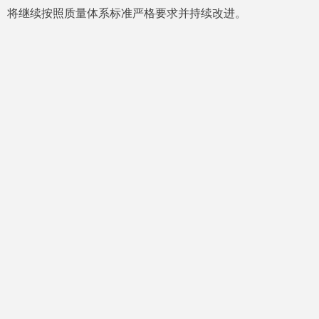
将继续按照质量体系标准严格要求并持续改进。