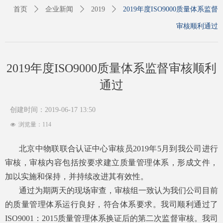
首页
ꄲ
企业新闻
ꄲ
2019
ꄲ
2019年度ISO9000质量体系监督
审核顺利通过
2019年度ISO9000质量体系监督审核顺利
通过
创建时间：
2019-06-17
13:50
浏览量：
114
넶
北京中物联联合认证中心审核员2019年5月到我公司进行
审核，审核内容包括按要求建立质量管理体系，形成文件，
加以实施和保持，并持续改进其有效性。
通过为期两天的现场审查，审核组一致认为我们公司目前
的质量管理体系运行良好，符合体系要求。我司顺利通过了
ISO9001：2015质量管理体系换证后的第二次监督审核。我司