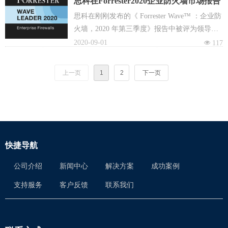
思科在Forrester2020企业防火墙市场报告
期间对我公司工作环境及施工现场进行了实地
中被评为领导者
思科在刚刚发布的《 Forrester Wave™ ：企业防
审查，一致认为我公司目前的质量管理体系的
火墙，2020 年第三季度》报告中被评为领导
活动、过程与结果符合要求，质量管理体系运
者。Forrester称赞思科将防火墙与其他技术完美
2020-09-01
넶
117
行有效，质量方针、质量目标实现其可信性与
集成在一起。“思科收购的SourceFire，
适合性。
OpenDNS 和 Duo已很好地集成到其企业防火墙
上一页
1
2
下一页
和相关服务中。Umbrella 平台可以集成到思科
全面的零信任安全方法中去，同时整合了可以
通过云交付的主要安全服务，例如防火墙
和 CASB 。”
快捷导航
公司介绍
新闻中心
解决方案
成功案例
支持服务
客户反馈
联系我们