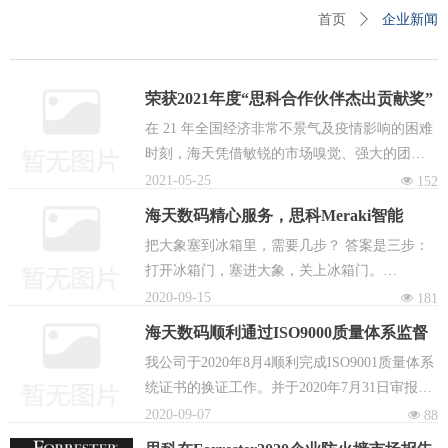
企业新闻
首页
ꄲ
荣获2021年度“思科合作伙伴杰出贡献奖”
在 21 年全国经济非常不景气及疫情影响的困难
时刻，海天凭借敏锐的市场嗅觉、强大的团队
合作，成功赢得大量订单，特别是在思科企业
2021-05-25
넶
152
网络方向创造出了斐然的业绩，思科为表扬海
海天数码精心服务，思科Meraki智能
天的辛苦付出及卓越的业绩，特颁发此奖以资
WIFI陪伴您
把大象塞到冰箱里，需要几步？ 答案是三步：
鼓励。
打开冰箱门，塞进大象，关上冰箱门。
让 Meraki 设备投入使用，需要几步？ 答案是两
2020-09-15
넶
181
步：Meraki 设备从盒子里取出来，插在世界上
海天数码顺利通过ISO9000质量体系监督
任何地方，几分钟后即可投入使用这就
审核
我公司于2020年8月4顺利完成ISO9001质量体系
是 Meraki 极简 IT 的魅力，它的背后
统证书的换证工作。并于2020年7月31日审报进
是 Meraki 独创的基于云端的IT管理技术。
行为期两天半的监督年审工作。
2020-09-07
넶
88
评审单位：北京中物联联合认证中心审核组，